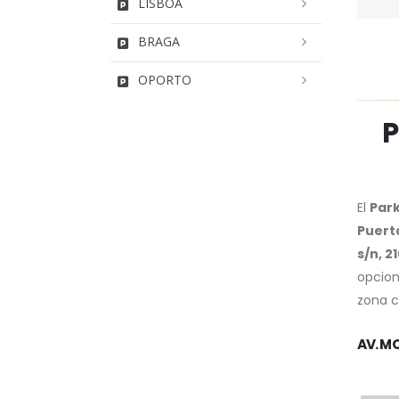
LISBOA
BRAGA
OPORTO
P
El
Park
Puerta
s/n, 2
opcion
zona c
AV. MO