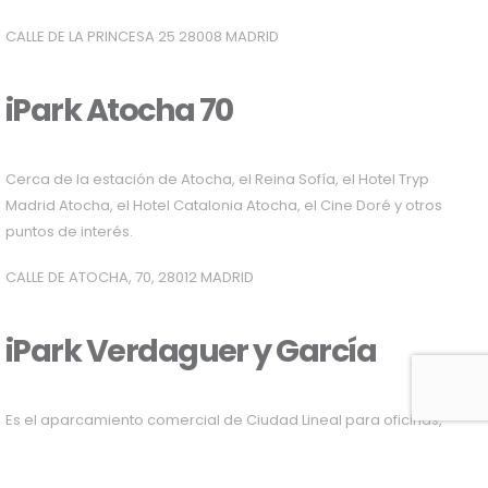
CALLE DE LA PRINCESA 25 28008 MADRID
iPark Atocha 70
Cerca de la estación de Atocha, el Reina Sofía, el Hotel Tryp
Madrid Atocha, el Hotel Catalonia Atocha, el Cine Doré y otros
puntos de interés.
CALLE DE ATOCHA, 70, 28012 MADRID
iPark Verdaguer y García
Es el aparcamiento comercial de Ciudad Lineal para oficinas,
hoteles y residentes, ya que se encuentra entre la Mezquita y el
tanatorio de la M-30.