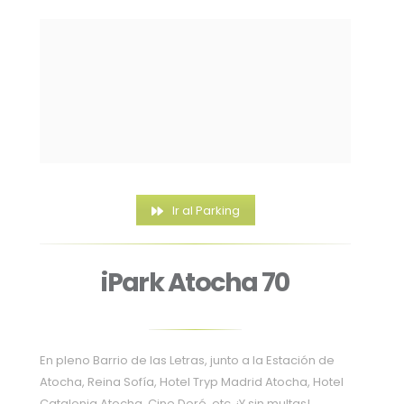
Ir al Parking
iPark Atocha 70
En pleno Barrio de las Letras, junto a la Estación de
Atocha, Reina Sofía, Hotel Tryp Madrid Atocha, Hotel
Catalonia Atocha, Cine Doré, etc.
¡Y sin multas!