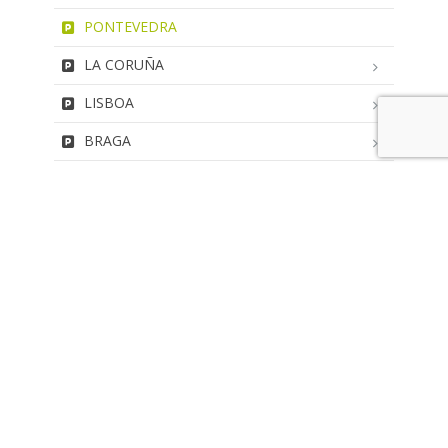
PONTEVEDRA
LA CORUÑA
LISBOA
BRAGA
OPORTO
Dirección
Camino de las Ceudas 2, Planta 1, Oficina O. 28232 Las