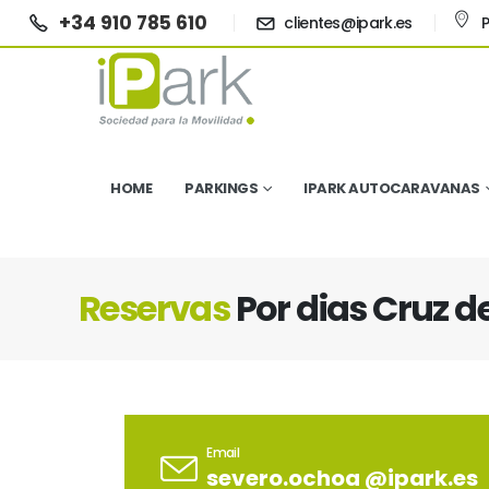
+34 910 785 610
clientes@ipark.es
P
HOME
PARKINGS
IPARK AUTOCARAVANAS
Reservas
Por dias Cruz d
Email
severo.ochoa @ipark.es