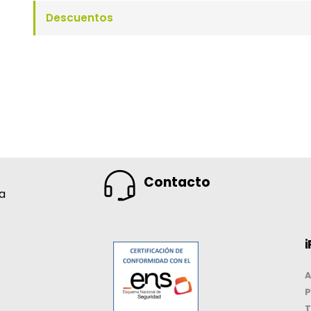
Descuentos
Contacto
na
i
A
P
T