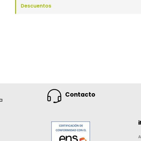
Descuentos
Contacto
na
i
A