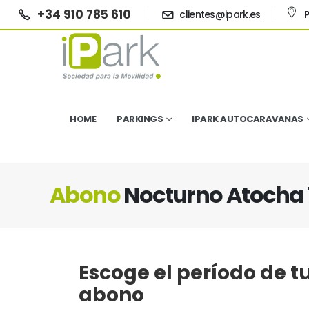
+34 910 785 610
clientes@ipark.es
P
HOME
PARKINGS
IPARK AUTOCARAVANAS
Abono
Nocturno Atocha 
Escoge el período de t
abono