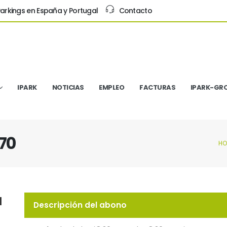
arkings en España y Portugal
Contacto
IPARK
NOTICIAS
EMPLEO
FACTURAS
IPARK-GR
70
HO
u
Descripción del abono