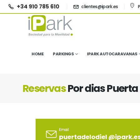
+34 910 785 610
clientes@ipark.es
P
HOME
PARKINGS
IPARK AUTOCARAVANAS
Reservas
Por dias Puerta 
Email
puertadelodiel @ipark.e