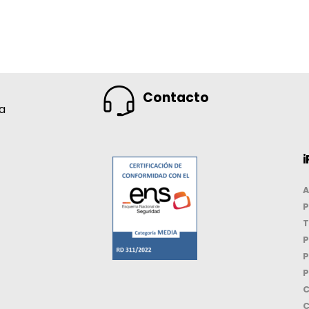
Contacto
na
i
A
P
T
P
P
P
C
C