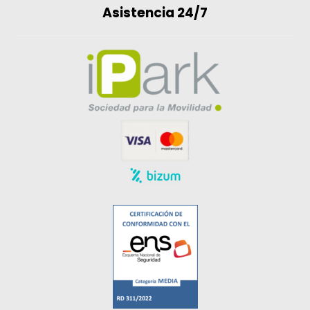
Asistencia 24/7