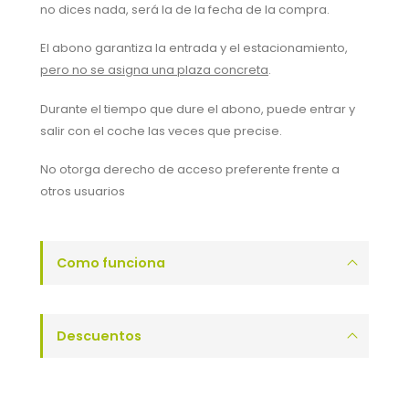
no dices nada, será la de la fecha de la compra.
El abono garantiza la entrada y el estacionamiento,
pero no se asigna una plaza concreta
.
Durante el tiempo que dure el abono, puede entrar y
salir con el coche las veces que precise.
No otorga derecho de acceso preferente frente a
otros usuarios
Como funciona
Descuentos