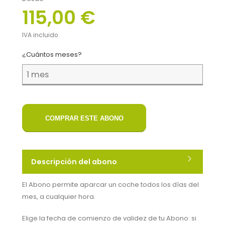
115,00 €
IVA incluido
¿Cuántos meses?
COMPRAR ESTE ABONO
Descripción del abono
El Abono permite aparcar un coche todos los días del
mes, a cualquier hora.
Elige la fecha de comienzo de validez de tu Abono: si