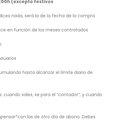
4:00h (excepto festivos
dices nada, será la de la fecha de la compra
ce en función de los meses contratados
o
usuarios
umulando hasta alcanzar el límite diario de
es: cuando sales, se para el “contador”; y cuando
mpensar*con las de otro día de abono. Debes