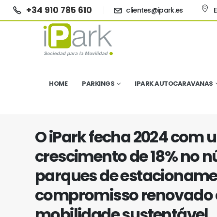
+34 910 785 610
clientes@ipark.es
HOME
PARKINGS
IPARK AUTOCARAVANAS
O iPark fecha 2024 com 
crescimento de 18% no 
parques de estacioname
compromisso renovado
mobilidade sustentável