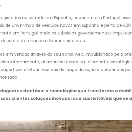
.
 registados na estrada em Espanha, enquanto em Portugal esse 
s de um milhão de veículos novos em Espanha e perto de 200 00
mente em Portugal, onde os subsídios governamentais impulsion
rk está determinado a liderar nesta área.
uros em vendas através do seu canal web, impulsionado pela ofe
nvolvida internamente, afirmou-se como um elemento estratégi
 superfície, efetuar reservas de longa duração e aceder aos p
matizada.
rdagem sustentável e tecnológica que transforme a mobili
ssos clientes soluções inovadoras e sustentáveis que se