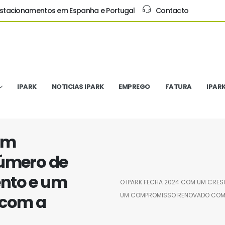
Estacionamentos em Espanha e Portugal
Contacto
IPARK
NOTICIAS IPARK
EMPREGO
FATURA
IPAR
um
número de
nto e um
O IPARK FECHA 2024 COM UM CRES
 com a
UM COMPROMISSO RENOVADO COM A