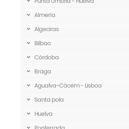
Punta Umbria - Huelva
Almería
Algeciras
Bilbao
Córdoba
Braga
Agualva-Cácem - Lisboa
Santa pola
Huelva
Ponferrada