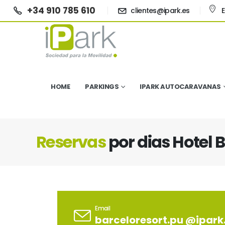
+34 910 785 610
clientes@ipark.es
HOME
PARKINGS
IPARK AUTOCARAVANAS
Reservas
por dias Hotel 
Email
barceloresort.pu @ipark