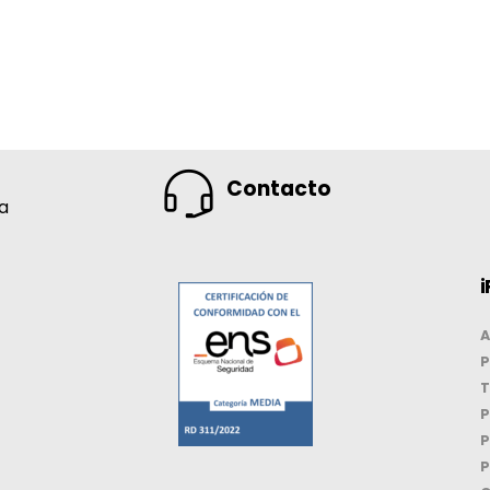
Contacto
na
i
A
P
T
P
P
P