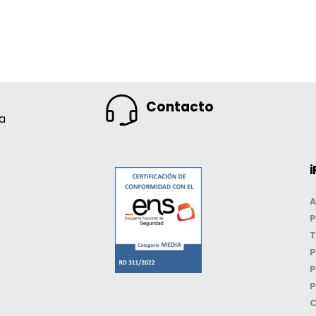
Contacto
na
i
A
P
T
P
P
P
C