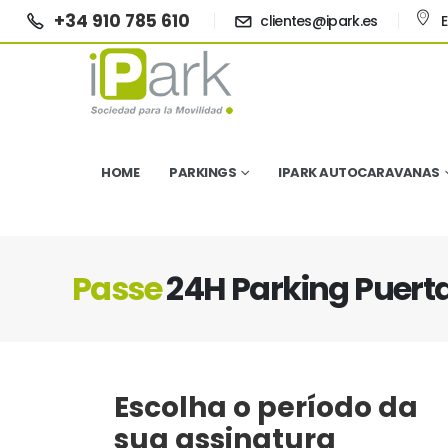
+34 910 785 610
clientes@ipark.es
HOME
PARKINGS
IPARK AUTOCARAVANAS
Passe
24H Parking Puerta
Escolha o período da
sua assinatura