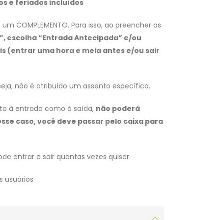
s e feriados incluídos
te um
COMPLEMENTO
. Para isso, ao preencher os
”
, escolha
“Entrada Antecipada”
e/ou
ais (entrar uma hora e meia antes e/ou sair
 seja, não é atribuído um assento específico.
nto à entrada como à saída,
não poderá
sse caso, você deve passar pelo caixa para
de entrar e sair quantas vezes quiser.
s usuários